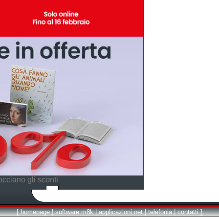
cciano gli sconti
[
homepage
|
software m8k
|
applicazioni net
|
telefonia
|
contatti
]