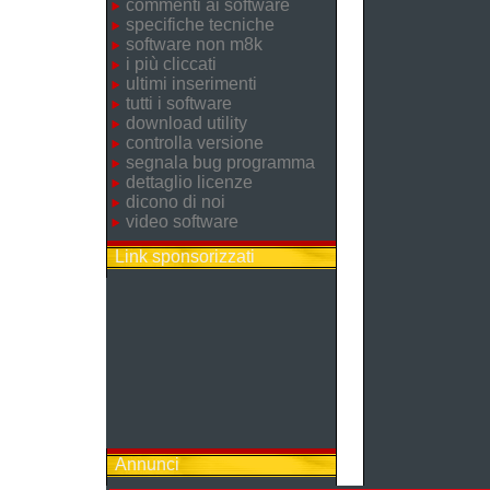
commenti ai software
specifiche tecniche
software non m8k
i più cliccati
ultimi inserimenti
tutti i software
download utility
controlla versione
segnala bug programma
dettaglio licenze
dicono di noi
video software
Link sponsorizzati
Annunci