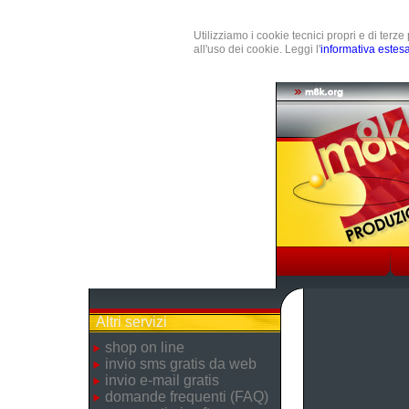
Utilizziamo i cookie tecnici propri e di terz
all'uso dei cookie. Leggi l'
informativa estes
Altri servizi
shop on line
invio sms gratis da web
invio e-mail gratis
domande frequenti (FAQ)