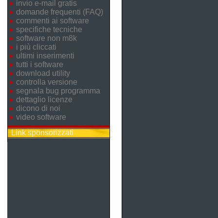
invio e-mail gratis
domande frequenti (FAQ)
commenti ai software
specifiche tecniche
software non m8k
i più cliccati
ultimi inserimenti
tutti i software
download utility
controlla versione
segnala bug programma
dettaglio licenze
dicono di noi
video software
Link sponsorizzati