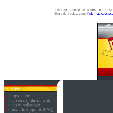
Utilizziamo i cookie tecnici propri e di terz
all'uso dei cookie. Leggi l'
informativa estes
Altri servizi
shop on line
invio sms gratis da web
invio e-mail gratis
domande frequenti (FAQ)