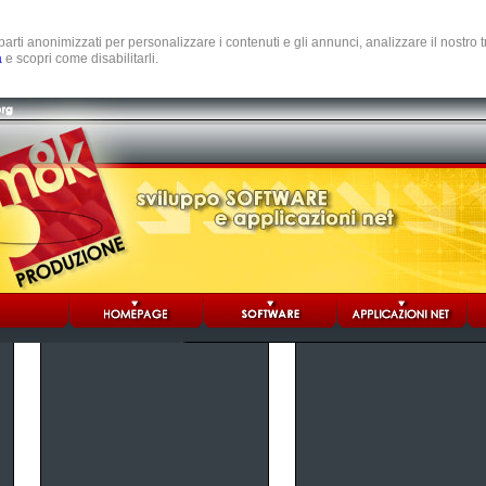
e parti anonimizzati per personalizzare i contenuti e gli annunci, analizzare il nostro
a
e scopri come disabilitarli.