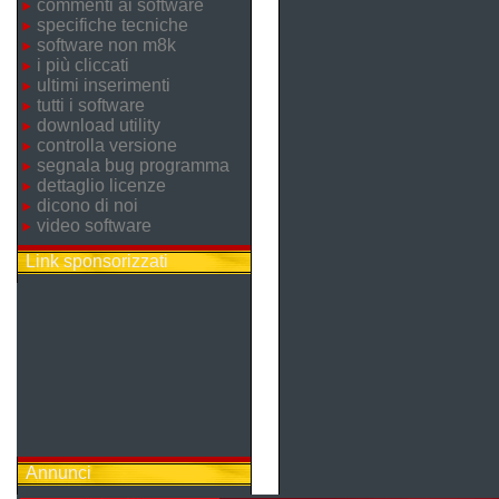
commenti ai software
specifiche tecniche
software non m8k
i più cliccati
ultimi inserimenti
tutti i software
download utility
controlla versione
segnala bug programma
dettaglio licenze
dicono di noi
video software
Link sponsorizzati
Annunci