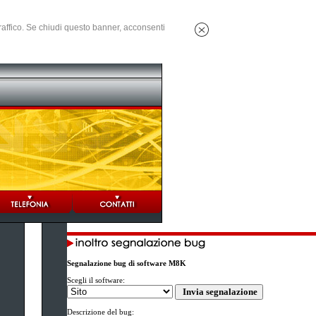
 traffico. Se chiudi questo banner, acconsenti
Segnalazione bug di software M8K
Scegli il software:
Descrizione del bug: