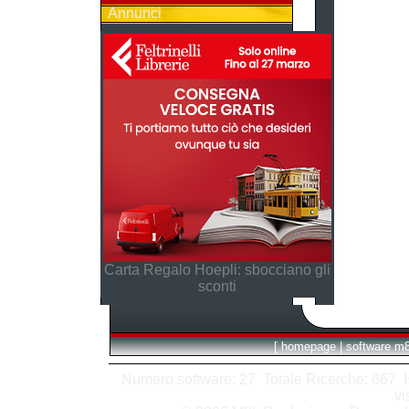
Annunci
Carta Regalo Hoepli: sbocciano gli
sconti
[
homepage
|
software m
Numero software: 27 Totale Ricerche: 667 Hit
vi