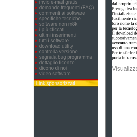
invio e-mail gratis
dal proprio tel
domande frequenti (FAQ)
Prerogativa in
commenti ai software
l'installazione
specifiche tecniche
Facilmente ric
loro nome la d
software non m8k
per la tecnolo
i più cliccati
Il download del
ultimi inserimenti
successivament
tutti i software
avvenuto trami
download utility
uso di una con
controlla versione
Per trasferire 
segnala bug programma
porta infraross
dettaglio licenze
Visualizza
dicono di noi
video software
Link sponsorizzati