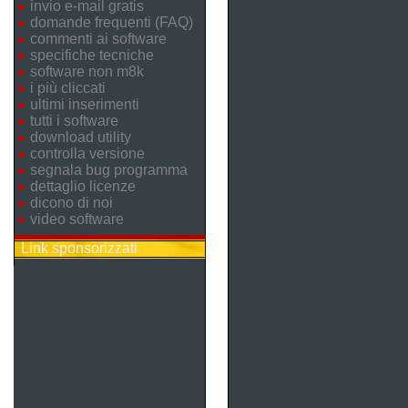
invio e-mail gratis
domande frequenti (FAQ)
commenti ai software
specifiche tecniche
software non m8k
i più cliccati
ultimi inserimenti
tutti i software
download utility
controlla versione
segnala bug programma
dettaglio licenze
dicono di noi
video software
Link sponsorizzati