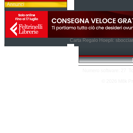
Annunci
Carta Regalo Hoepli: sboccian
Numero software: 27 Tota
© 2026 M8k Pr