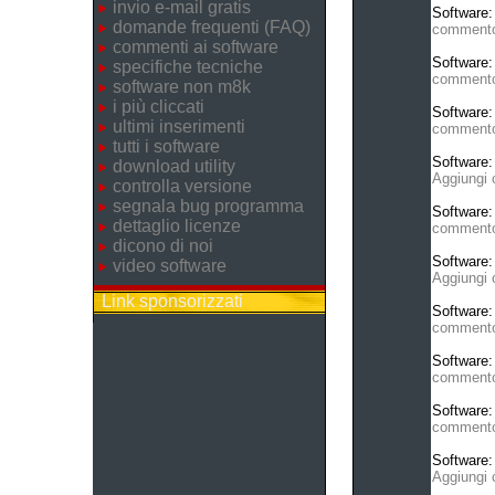
invio e-mail gratis
Software
domande frequenti (FAQ)
comment
commenti ai software
Software
specifiche tecniche
comment
software non m8k
i più cliccati
Software
ultimi inserimenti
comment
tutti i software
Software
download utility
Aggiungi
controlla versione
segnala bug programma
Software
dettaglio licenze
comment
dicono di noi
Software
video software
Aggiungi
Link sponsorizzati
Software
comment
Software
comment
Software
comment
Software
Aggiungi