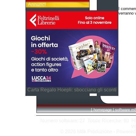
Annunci
I comment
verranno v
Carta Regalo Hoepli: sbocciano gli sconti
[
homepage
|
software m
Numero software: 27 Totale Ricerche: 60 Hits
vi
© 2026 M8k Produzione - Powere