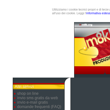
Utilizziamo i cookie tecnici propri e di terz
all'uso dei cookie. Leggi l'
informativa estes
Altri servizi
shop on line
invio sms gratis da web
invio e-mail gratis
domande frequenti (FAQ)