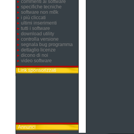
commenti ai software
specifiche tecniche
software non m8k
i più cliccati
ultimi inserimenti
tutti i software
download utility
controlla versione
segnala bug programma
dettaglio licenze
dicono di noi
video software
Link sponsorizzati
Annunci