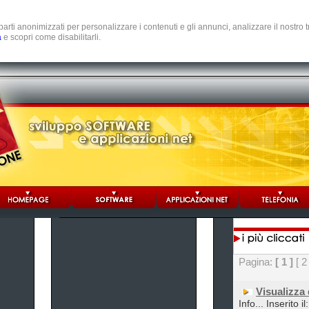
e parti anonimizzati per personalizzare i contenuti e gli annunci, analizzare il nostro
a
e scopri come disabilitarli.
Pagina:
[ 1 ]
[ 2
Visualizza
Info... Inserito i