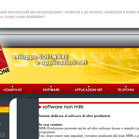
e parti anonimizzati per personalizzare i contenuti e gli annunci, analizzare il nostro
a
e scopri come disabilitarli.
Sezione dedicata al software di altre produzioni
b
In cosa consiste:
M8K Produzione permette anche ad altre software house o semplici pr
programmi.
Q)
Essi, dopo essere stati segnalati, verranno analizzati dal team M8K e p