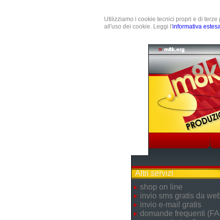
Utilizziamo i cookie tecnici propri e di terz
all'uso dei cookie. Leggi l'
informativa estes
Altri servizi
shop on line
invio sms gratis da we
invio e-mail gratis
domande frequenti (FA