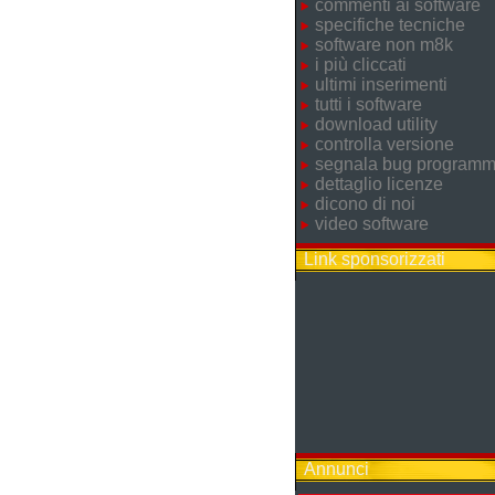
commenti ai software
specifiche tecniche
software non m8k
i più cliccati
ultimi inserimenti
tutti i software
download utility
controlla versione
segnala bug program
dettaglio licenze
dicono di noi
video software
Link sponsorizzati
Annunci