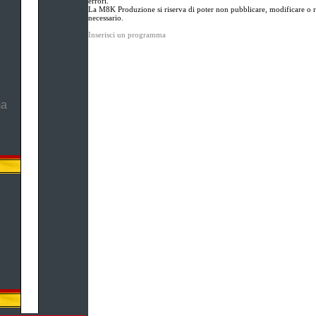
errori.
La M8K Produzione si riserva di poter non pubblicare, modificare o ri
necessario.
Inserisci un programma
ma