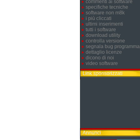
commenti ai software
specifiche tecniche
software non m8k
i più cliccati
ultimi inserimenti
tutti i software
download utility
controlla versione
segnala bug programma
dettaglio licenze
dicono di noi
video software
Link sponsorizzati
Annunci