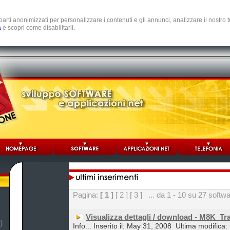
e parti anonimizzati per personalizzare i contenuti e gli annunci, analizzare il nostro
a
e scopri come disabilitarli.
Pagina:
[ 1 ]
[ 2 ]
[ 3 ]
... da 1 - 10 su 27 softw
Visualizza dettagli / download - M8K_Tr
)
Info... Inserito il: May 31, 2008
Ultima modifica: