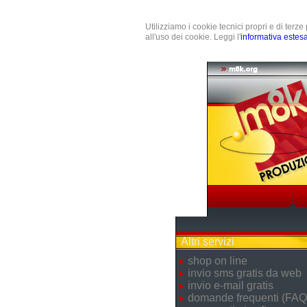
Utilizziamo i cookie tecnici propri e di terz
all'uso dei cookie. Leggi l'
informativa estes
Altri servizi
shop on line
invio sms gratis da web
invio e-mail gratis
domande frequenti (FAQ