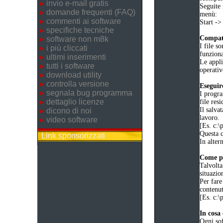
invio e-mail gratis
Seguite 
domande frequenti (FAQ)
menù:
commenti ai software
Start -
specifiche tecniche
Compati
software non m8k
I file s
i più cliccati
funzion
ultimi inserimenti
Le appli
tutti i software
operativ
download utility
controlla versione
Eseguir
segnala bug programma
I progra
dettaglio licenze
file resi
Il salva
dicono di noi
lavoro.
video software
[Es. c:
Questa c
Link sponsorizzati
In altern
Come po
Talvolta
situazio
Per fare
contenut
[Es. c:
In cosa 
Ogni sof