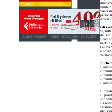
dimostra
Annunci
limitato
Successi
personal
attivazi
Gli even
Si, tutt
dal sito
Carta Regalo Hoepli: sbocciano gli sconti
I dati n
backup d
Gli even
è possib
versione
In che 
L'assist
- tramit
- tramit
- tramit
L'assist
E' poss
E' possi
sito web
La reali
Produzio
uno scop