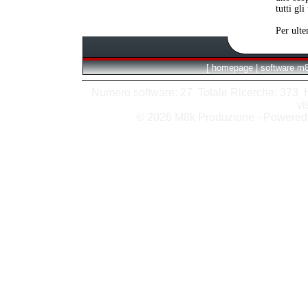
tutti gli
Per ulte
[
homepage
|
software m
Numero software: 27 Totale Ricerche: 373 Hit
vi
© 2026 M8k Produzione - Powere