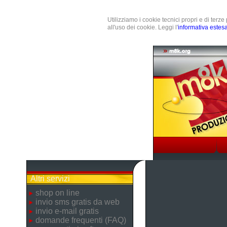
Utilizziamo i cookie tecnici propri e di terz
all'uso dei cookie. Leggi l'
informativa estes
Altri servizi
shop on line
invio sms gratis da web
invio e-mail gratis
domande frequenti (FAQ)