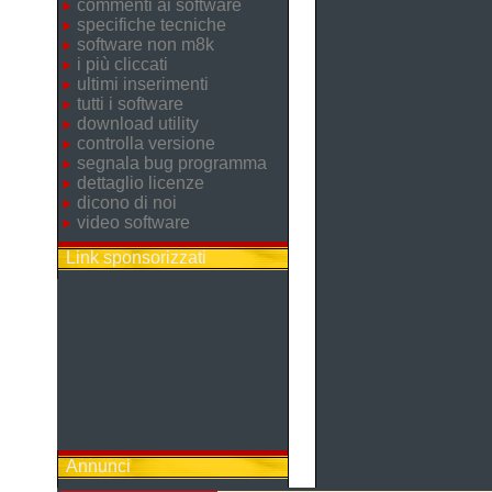
commenti ai software
specifiche tecniche
software non m8k
i più cliccati
ultimi inserimenti
tutti i software
download utility
controlla versione
segnala bug programma
dettaglio licenze
dicono di noi
video software
Link sponsorizzati
Annunci