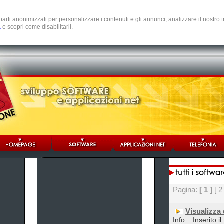
e parti anonimizzati per personalizzare i contenuti e gli annunci, analizzare il nostro
a
e scopri come disabilitarli.
Pagina:
[ 1 ]
[ 2
Visualizza
Info... Inserito i