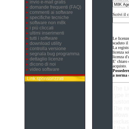
invio e-mail gratis
domande frequenti (FAQ)
commenti ai software
Scrivi il 
specifiche tecniche
software non m8k
i più cliccati
ultimi inserimenti
tutti i software
Le licenz
download utility
scaduto il
La registr
controlla versione
licenza so
segnala bug programma
licenza d'
dettaglio licenze
E' chiaro 
dicono di noi
acquisto.
video software
Possedere
a norma d
Link sponsorizzati
The L
type i
custom
The re
allows
exclus
if the 