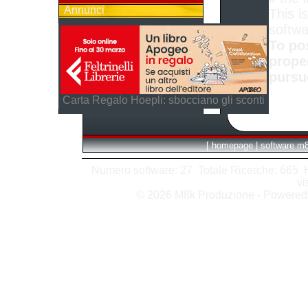
Annunci
This is
softwa
To po
prope
pursu
Carta Regalo Hoepli: sbocciano gli sconti
[
homepage
|
software m
Numero software: 27 Totale Ricerche: 665 Hit
vi
© 2026 M8k Produzione - Powere