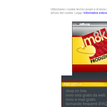
Utilizziamo i cookie tecnici propri e di terz
all'uso dei cookie. Leggi l'
informativa estes
Altri servizi
shop on line
invio sms gratis da web
invio e-mail gratis
domande frequenti (FAQ