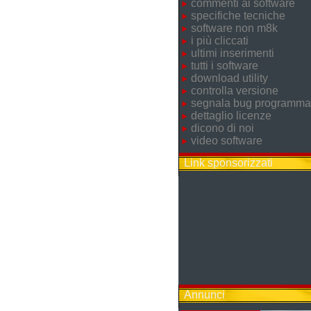
commenti ai software
specifiche tecniche
software non m8k
i più cliccati
ultimi inserimenti
tutti i software
download utility
controlla versione
segnala bug programma
dettaglio licenze
dicono di noi
video software
Link sponsorizzati
Annunci