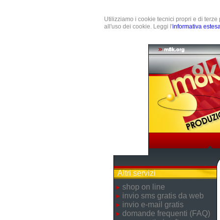
Utilizziamo i cookie tecnici propri e di terz
all'uso dei cookie. Leggi l'
informativa estes
Altri servizi
shop on line
invio sms gratis da web
invio e-mail gratis
domande frequenti (FAQ)