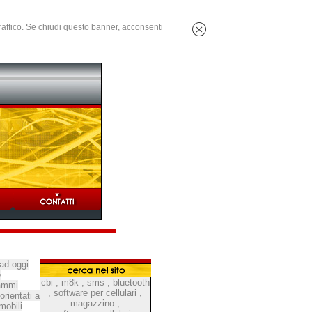
 traffico. Se chiudi questo banner, acconsenti
ad oggi
o
cbi
,
m8k
,
sms
,
bluetooth
rammi
,
software per cellulari
,
rientati a
magazzino
,
mobili