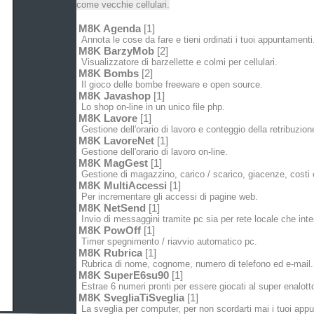
come vecchie cellulari.
M8K Agenda
[1]
Annota le cose da fare e tieni ordinati i tuoi appuntamenti
M8K BarzyMob
[2]
Visualizzatore di barzellette e colmi per cellulari.
M8K Bombs
[2]
Il gioco delle bombe freeware e open source.
M8K Javashop
[1]
Lo shop on-line in un unico file php.
M8K Lavore
[1]
Gestione dell'orario di lavoro e conteggio della retribuzion
M8K LavoreNet
[1]
Gestione dell'orario di lavoro on-line.
M8K MagGest
[1]
Gestione di magazzino, carico / scarico, giacenze, costi e
M8K MultiAccessi
[1]
Per incrementare gli accessi di pagine web.
M8K NetSend
[1]
Invio di messaggini tramite pc sia per rete locale che inte
M8K PowOff
[1]
Timer spegnimento / riavvio automatico pc.
M8K Rubrica
[1]
Rubrica di nome, cognome, numero di telefono ed e-mail.
M8K SuperE6su90
[1]
Estrae 6 numeri pronti per essere giocati al super enalott
M8K SvegliaTiSveglia
[1]
La sveglia per computer, per non scordarti mai i tuoi app