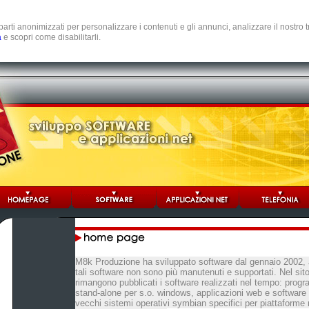
e parti anonimizzati per personalizzare i contenuti e gli annunci, analizzare il nostro
a
e scopri come disabilitarli.
M8k Produzione ha sviluppato software dal gennaio 2002, 
tali software non sono più manutenuti e supportati. Nel sit
rimangono pubblicati i software realizzati nel tempo: prog
stand-alone per s.o. windows, applicazioni web e software o
vecchi sistemi operativi symbian specifici per piattaforme 