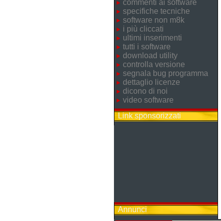
commenti ai software
specifiche tecniche
software non m8k
i più cliccati
ultimi inserimenti
tutti i software
download utility
controlla versione
segnala bug programma
dettaglio licenze
dicono di noi
video software
Link sponsorizzati
Annunci