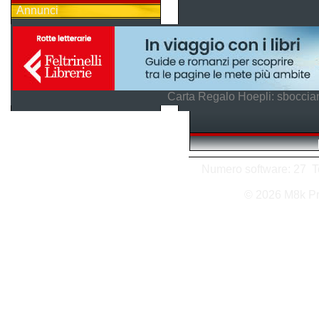
Annunci
Carta Regalo Hoepli: sboccian
Numero software: 27 Tot
© 2026 M8k P