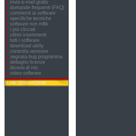
invio e-mail gratis
domande frequenti (FAQ)
commenti ai software
specifiche tecniche
software non m8k
i più cliccati
ultimi inserimenti
tutti i software
download utility
controlla versione
segnala bug programma
dettaglio licenze
dicono di noi
video software
Link sponsorizzati