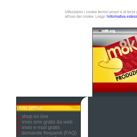
Utilizziamo i cookie tecnici propri e di terz
all'uso dei cookie. Leggi l'
informativa estes
Altri servizi
shop on line
invio sms gratis da web
invio e-mail gratis
domande frequenti (FAQ)