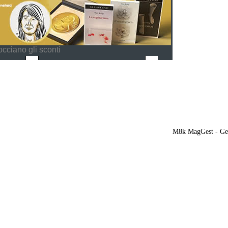
cciano gli sconti
M8k MagGest - Ges