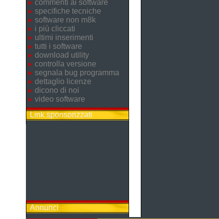
commenti ai software
specifiche tecniche
software non m8k
i più cliccati
ultimi inserimenti
tutti i software
download utility
controlla versione
segnala bug programma
dettaglio licenze
dicono di noi
video software
Link sponsorizzati
Annunci