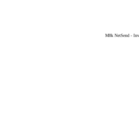
M8k NetSend - Invi