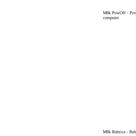
M8k PowOff - Prog
computer
M8k Rubrica - Rubr