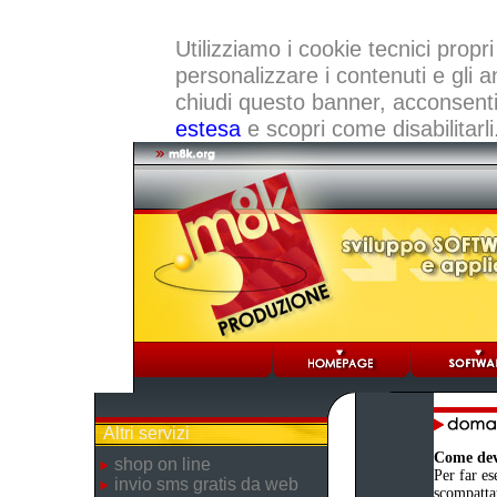
Utilizziamo i cookie tecnici propri
personalizzare i contenuti e gli a
chiudi questo banner, acconsenti a
estesa
e scopri come disabilitarli
Altri servizi
Come devo
shop on line
Per far es
invio sms gratis da web
scompattat