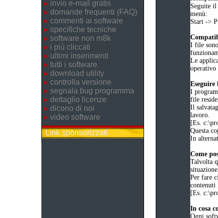
invio e-mail gratis
Seguite il
domande frequenti (FAQ)
menù:
commenti ai software
Start ->
specifiche tecniche
Compatibi
software non m8k
I file son
i più cliccati
funziona
ultimi inserimenti
Le applica
tutti i software
operativo 
download utility
controlla versione
Eseguire
segnala bug programma
I programm
dettaglio licenze
file reside
Il salvata
dicono di noi
lavoro.
video software
[Es. c:\
Questa cop
Link sponsorizzati
In alternat
Come poss
Talvolta q
situazione
Per fare c
contenuti 
[Es. c:\
In cosa c
Ogni soft