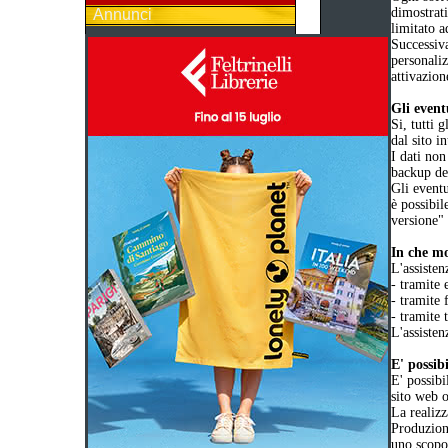
dimostrat
Annunci
limitato a
Successiva
personaliz
attivazion
Gli event
Si, tutti 
dal sito i
I dati non
backup dei
Gli eventu
è possibil
versione"
In che mo
L'assisten
- tramite 
- tramite 
- tramite 
L'assisten
E' possib
E' possibi
sito web o
La realizz
Produzione
uno scopo