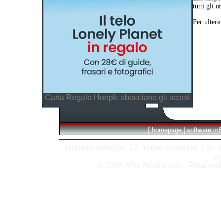
tutti gli 
Per ulteri
Carta Regalo Hoepli: sbocciano gli sconti
[
homepage
|
software m
Numero software: 27 Totale Ricerche: 135 Hit
vi
© 2026 M8k Produzione - Powere