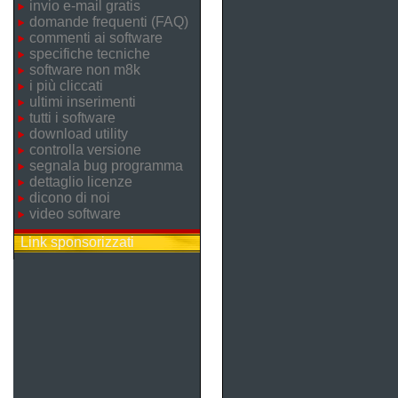
invio e-mail gratis
domande frequenti (FAQ)
commenti ai software
specifiche tecniche
software non m8k
i più cliccati
ultimi inserimenti
tutti i software
download utility
controlla versione
segnala bug programma
dettaglio licenze
dicono di noi
video software
Link sponsorizzati