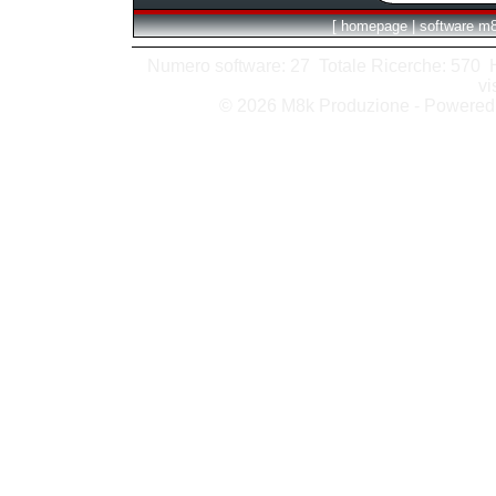
[
homepage
|
software m
Numero software: 27 Totale Ricerche: 570 Hit
vi
© 2026 M8k Produzione - Powere