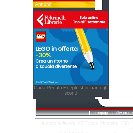
Annunci
Carta Regalo Hoepli: sbocciano gli
sconti
[
homepage
|
software m
Numero software: 27 Totale Ricerche: 250 Hit
vi