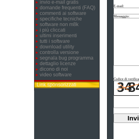
invio e-mail gratis
E-mail:
domande frequenti (FAQ)
commenti ai software
Messaggio:
specifiche tecniche
software non m8k
i più cliccati
ultimi inserimenti
tutti i software
download utility
controlla versione
segnala bug programma
dettaglio licenze
dicono di noi
video software
Codice di verifica
Link sponsorizzati