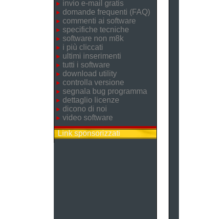
invio e-mail gratis
domande frequenti (FAQ)
commenti ai software
specifiche tecniche
software non m8k
i più cliccati
ultimi inserimenti
tutti i software
download utility
controlla versione
segnala bug programma
dettaglio licenze
dicono di noi
video software
Link sponsorizzati