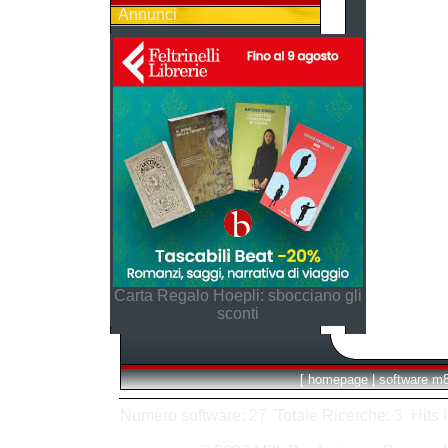
Annunci
Carta Regalo Hoepli: sbocciano gli
sconti
[
homepage
|
software m
Numero software: 27 Totale Ricerche: 3 Hits In: