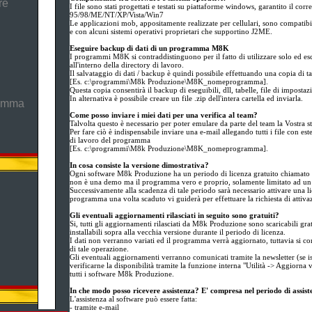
re
I file sono stati progettati e testati su piattaforme windows, garantito il co
95/98/ME/NT/XP/Vista/Win7
Le applicazioni mob, appositamente realizzate per cellulari, sono compatib
e con alcuni sistemi operativi proprietari che supportino J2ME.
Eseguire backup di dati di un programma M8K
I programmi M8K si contraddistinguono per il fatto di utilizzare solo ed esc
all'interno della directory di lavoro.
Il salvataggio di dati / backup è quindi possibile effettuando una copia di tal
[Es. c:\programmi\M8k Produzione\M8K_nomeprogramma].
Questa copia consentirà il backup di eseguibili, dll, tabelle, file di impostaz
In alternativa è possibile creare un file .zip dell'intera cartella ed inviarla.
ramma
Come posso inviare i miei dati per una verifica al team?
Talvolta questo è necessario per poter emulare da parte del team la Vostra st
Per fare ciò è indispensabile inviare una e-mail allegando tutti i file con est
di lavoro del programma
[Es. c:\programmi\M8k Produzione\M8K_nomeprogramma].
In cosa consiste la versione dimostrativa?
Ogni software M8k Produzione ha un periodo di licenza gratuito chiamato v
non è una demo ma il programma vero e proprio, solamente limitato ad un 
Successivamente alla scadenza di tale periodo sarà necessario attivare una li
programma una volta scaduto vi guiderà per effettuare la richiesta di attiva
Gli eventuali aggiornamenti rilasciati in seguito sono gratuiti?
Si, tutti gli aggiornamenti rilasciati da M8k Produzione sono scaricabili grat
installabili sopra alla vecchia versione durante il periodo di licenza.
I dati non verranno variati ed il programma verrà aggiornato, tuttavia si co
di tale operazione.
Gli eventuali aggiornamenti verranno comunicati tramite la newsletter (se isc
verificarne la disponibilità tramite la funzione interna "Utilità -> Aggiorna
tutti i software M8k Produzione.
In che modo posso ricevere assistenza? E' compresa nel periodo di assis
L'assistenza al software può essere fatta:
- tramite e-mail