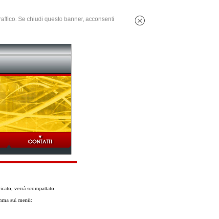
 traffico. Se chiudi questo banner, acconsenti
aricato, verrà scompattato
ramma sul menù: