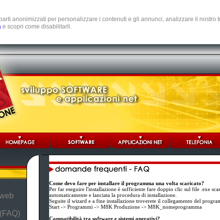
e parti anonimizzati per personalizzare i contenuti e gli annunci, analizzare il nostro
a
e scopri come disabilitarli.
Come devo fare per installare il programma una volta scaricato?
Per far eseguire l'installazione è sufficiente fare doppio clic sul file .exe sc
 web
automaticamente e lanciata la procedura di installazione.
Seguite il wizard e a fine installazione troverete il collegamento del prog
Start -> Programmi -> M8K Produzione -> M8K_nomeprogramma
 (FAQ)
Compatibilità tra software e sistemi operativi?