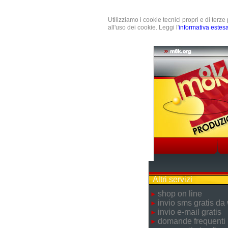
Utilizziamo i cookie tecnici propri e di terz
all'uso dei cookie. Leggi l'
informativa estes
Altri servizi
shop on line
invio sms gratis da
invio e-mail gratis
domande frequenti