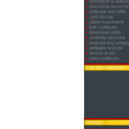
commenti ai softwa
specifiche tecniche
software non m8k
i più cliccati
ultimi inserimenti
tutti i software
download utility
controlla versione
segnala bug prog
dettaglio licenze
dicono di noi
video software
Link sponsorizzati
Annunci