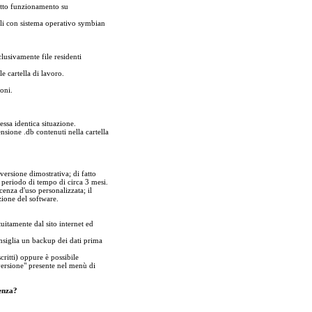
rretto funzionamento su
ili con sistema operativo symbian
lusivamente file residenti
e cartella di lavoro.
ioni.
essa identica situazione.
ensione .db contenuti nella cartella
ersione dimostrativa; di fatto
periodo di tempo di circa 3 mesi.
cenza d'uso personalizzata; il
zione del software.
uitamente dal sito internet ed
nsiglia un backup dei dati prima
ritti) oppure è possibile
 versione" presente nel menù di
tenza?