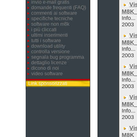
invio e-mail gratis
Vi
domande frequenti (FAQ)
M8K_
commenti ai software
Info...
specifiche tecniche
software non m8k
2003
i più cliccati
Vi
ultimi inserimenti
tutti i software
M8K_
download utility
Info...
controlla versione
2003
segnala bug programma
dettaglio licenze
Vi
dicono di noi
M8K_
video software
Info...
Link sponsorizzati
2003
Vi
M8K_
Info...
2003
Vi
M8K_