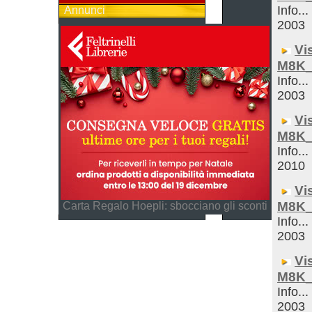
Info...
Annunci
2003
Vi
M8K_
Info...
2003
Vi
M8K_
Info...
2010
Vi
M8K_
Carta Regalo Hoepli: sbocciano gli sconti
Info...
2003
Vi
M8K_
Info...
2003