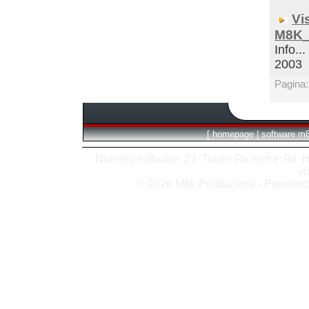
Vi
M8K_
Info...
2003
Pagina
[
homepage
|
software m
Numero software: 27 Totale Ricerche: 94 Hits
vi
© 2026 M8k Produzione - Powere