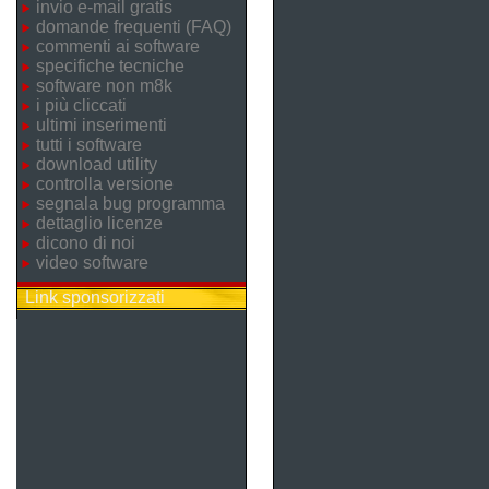
invio e-mail gratis
domande frequenti (FAQ)
commenti ai software
specifiche tecniche
software non m8k
i più cliccati
ultimi inserimenti
tutti i software
download utility
controlla versione
segnala bug programma
dettaglio licenze
dicono di noi
video software
Link sponsorizzati