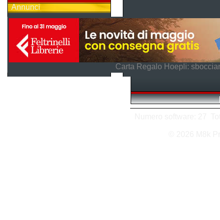
Annunci
Carta Regalo Hoepli: sboccian
Numero software: 27 Tota
© 2026 M8k P