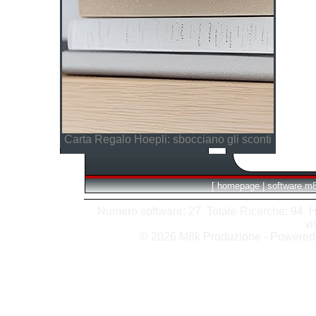
Carta Regalo Hoepli: sbocciano gli sconti
[
homepage
|
software m
Numero software: 27 Totale Ricerche: 94 Hits
vi
© 2026 M8k Produzione - Powere