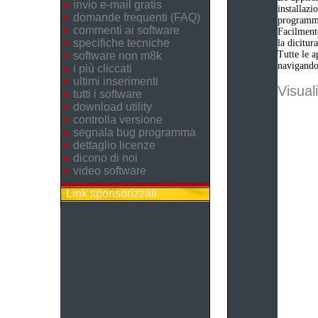
invio e-mail gratis
installazi
domande frequenti (FAQ)
programm
commenti ai software
Facilmente
specifiche tecniche
la dicitu
Tutte le a
software non m8k
navigando 
i più cliccati
ultimi inserimenti
Visuali
tutti i software
download utility
controlla versione
segnala bug programma
dettaglio licenze
dicono di noi
video software
Link sponsorizzati