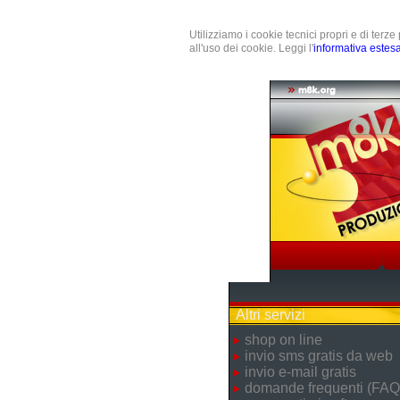
Utilizziamo i cookie tecnici propri e di terz
all'uso dei cookie. Leggi l'
informativa estes
Altri servizi
shop on line
invio sms gratis da web
invio e-mail gratis
domande frequenti (FAQ