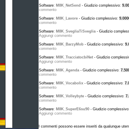
Software:
M8K_NetSend
- Giudizio complessivo:
9.0
commento
Software:
M8K_Lavore
- Giudizio complessivo:
9.00
commento
Software:
M8K_SvegliaTiSveglia
- Giudizio comples
Aggiungi commento
Software:
M8K_BarzyMob
- Giudizio complessivo:
9.
commento
Software:
M8K_TracciatocbiNet
- Giudizio complessi
Aggiungi commento
Software:
M8K_Agenda
- Giudizio complessivo:
7.50
commento
Software:
M8K_Vocabolix
- Giudizio complessivo:
7.
commento
Software:
M8K_Volleybyte
- Giudizio complessivo:
7
commento
Software:
M8K_SuperE6su90
- Giudizio complessivo
Aggiungi commento
I commenti possono essere inseriti da qualunque uten