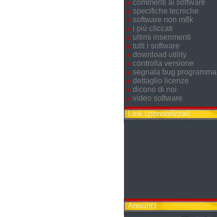
commenti ai software
specifiche tecniche
software non m8k
i più cliccati
ultimi inserimenti
tutti i software
download utility
controlla versione
segnala bug programma
dettaglio licenze
dicono di noi
video software
Link sponsorizzati
Annunci