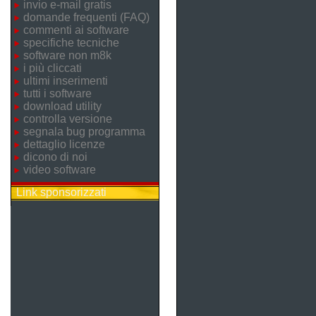
invio e-mail gratis
domande frequenti (FAQ)
commenti ai software
specifiche tecniche
software non m8k
i più cliccati
ultimi inserimenti
tutti i software
download utility
controlla versione
segnala bug programma
dettaglio licenze
dicono di noi
video software
Link sponsorizzati