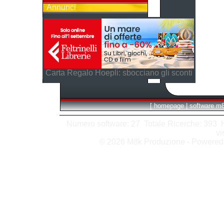
Annunci
Carta Regalo Hoepli: sbocciano gli sconti
[
homepage
|
software m
Numero software: 27 Totale Ricerche: 393 Hit
vi
© 2026 M8k Produzione - Powere