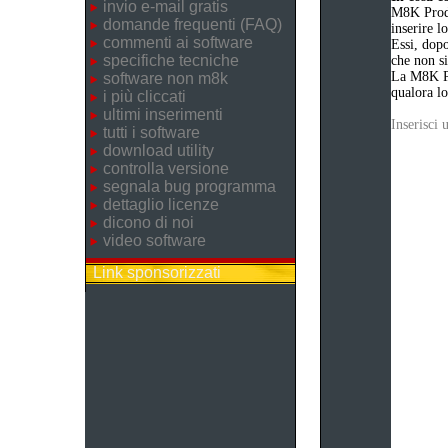
invio e-mail gratis
M8K Produ
domande frequenti (FAQ)
inserire 
commenti ai software
Essi, dopo
specifiche tecniche
che non si
La M8K Pr
software non m8k
qualora lo
i più cliccati
ultimi inserimenti
Inserisci
tutti i software
download utility
controlla versione
segnala bug programma
dettaglio licenze
dicono di noi
video software
Link sponsorizzati