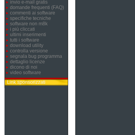
invio e-mail gratis
domande frequenti (FAQ)
commenti ai software
specifiche tecniche
software non m8k
i più cliccati
ultimi inserimenti
tutti i software
download utility
controlla versione
segnala bug programma
dettaglio licenze
dicono di noi
video software
Link sponsorizzati