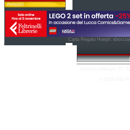
Annunci
Carta Regalo Hoepli: sboccian
Numero software: 27 Tota
© 2026 M8k Pr