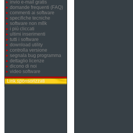
invio e-mail gratis
domande frequenti (FAQ)
commenti ai software
specifiche tecniche
software non m8k
i più cliccati
ultimi inserimenti
tutti i software
download utility
controlla versione
segnala bug programma
dettaglio licenze
dicono di noi
video software
Link sponsorizzati