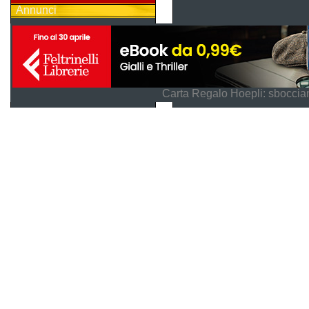
Annunci
Carta Regalo Hoepli: sboccian