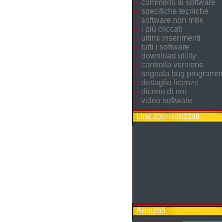
commenti ai software
specifiche tecniche
software non m8k
i più cliccati
ultimi inserimenti
tutti i software
download utility
controlla versione
segnala bug program
dettaglio licenze
dicono di noi
video software
Link sponsorizzati
Annunci