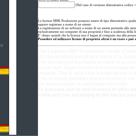
[Nel caso di versione dimostrativa codice =
Le licenze M8K Produzione possono essere di tipo dimostrativo qualor
oppure registrato a nome di un utente.
La registrazione di un software a nome di un utente permette allo stesso
esclusivamente sui computer di sua proprietà e fino a scadenza della l
E' chiaro quindi che la licenza non è legata al computer ma alla person
Possedere ed utilizzare licenze di proprietà altrui è un reato e può 
ma
The Licences M8K Produzione can be of demon
still the recorded period or to name of a custo
The recording of a software to name of a cus
to use such single licence and exclusively on 
property. This is valid if the license for use is 
This is clearly therefore that the licence is not
the person whom of it purchase has made.
To possess and to use licences of other pe
crime and can according to the law be pur