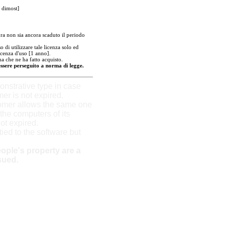
 dimost]
a non sia ancora scaduto il periodo
 di utilizzare tale licenza solo ed
icenza d'uso [1 anno].
a che ne ha fatto acquisto.
essere perseguito a norma di legge.
strative type in case
mer is not expired.
tomer allows the same one
the computers of its
not expired.
 tied to the software but
ople's property are a
sued.