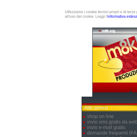
Utilizziamo i cookie tecnici propri e di terz
all'uso dei cookie. Leggi l'
informativa estes
Altri servizi
shop on line
invio sms gratis da we
invio e-mail gratis
domande frequenti (FA