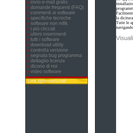
invio e-mail gratis
installazi
domande frequenti (FAQ)
programm
commenti ai software
Facilmente
specifiche tecniche
la dicitu
Tutte le a
software non m8k
navigando 
i più cliccati
ultimi inserimenti
Visuali
tutti i software
download utility
controlla versione
segnala bug programma
dettaglio licenze
dicono di noi
video software
Link sponsorizzati