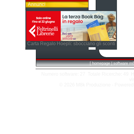
Annunci
Carta Regalo Hoepli: sbocciano gli sconti
[
homepage
|
software m
Numero software: 27 Totale Ricerche: 49 Hits
vi
© 2026 M8k Produzione - Powere