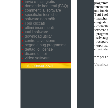
invio e-mail gratis
programma
domande frequenti (FAQ)
Innanzitut
commenti ai software
una funzio
specifiche tecniche
Tutti i s
- maschera
software non m8k
- segnalaz
i più cliccati
- controll
ultimi inserimenti
software s
tutti i software
- programm
download utility
- salvatag
controlla versione
- recupero
segnala bug programma
- esportaz
dettaglio licenze
- invio da
dicono di noi
* = per i 
video software
Visualizza
Link sponsorizzati