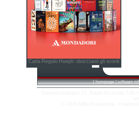
Carta Regalo Hoepli: sbocciano gli sconti
[
homepage
|
software m
Numero software: 27 Totale Ricerche: 134 Hit
vi
© 2026 M8k Produzione - Powere