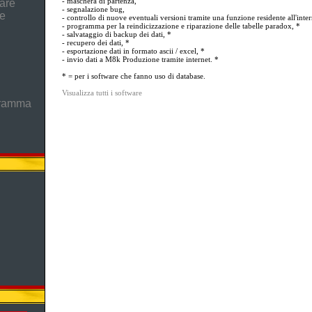
- maschera di partenza,
are
- segnalazione bug,
he
- controllo di nuove eventuali versioni tramite una funzione residente all'inter
- programma per la reindicizzazione e riparazione delle tabelle paradox, *
- salvataggio di backup dei dati, *
- recupero dei dati, *
- esportazione dati in formato ascii / excel, *
- invio dati a M8k Produzione tramite internet. *
* = per i software che fanno uso di database.
Visualizza tutti i software
gramma