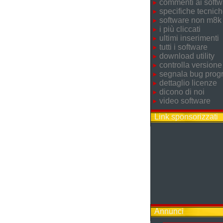
commenti ai softw
specifiche tecnic
software non m8k
i più cliccati
ultimi inserimenti
tutti i software
download utility
controlla versione
segnala bug pro
dettaglio licenze
dicono di noi
video software
Link sponsorizzati
Annunci