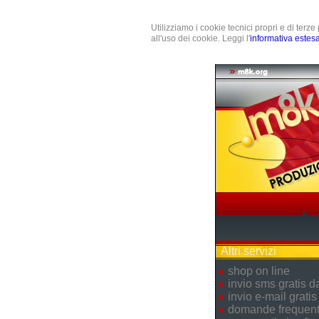
Utilizziamo i cookie tecnici propri e di terz
all'uso dei cookie. Leggi l'
informativa estes
Altri servizi
shop on line
invio sms gratis 
invio e-mail gratis
domande frequent