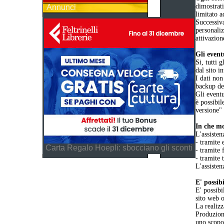
dimostrat
Annunci
limitato a
Successiva
personaliz
attivazion
Gli event
Si, tutti 
dal sito i
I dati non
backup dei
Gli eventu
è possibil
versione"
In che mo
L'assisten
- tramite 
Carta Regalo Hoepli: sbocciano gli sconti
- tramite 
- tramite 
L'assisten
E' possib
E' possibi
sito web o
La realizz
Produzione
uno scopo