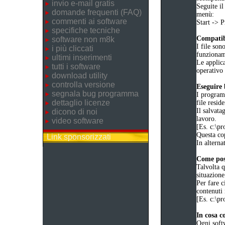
invio e-mail gratis
Seguite il
domande frequenti (FAQ)
menù:
commenti ai software
Start ->
specifiche tecniche
Compatibi
software non m8k
I file son
i più cliccati
funziona
ultimi inserimenti
Le applica
tutti i software
operativo 
download utility
controlla versione
Eseguire
segnala bug programma
I programm
dettaglio licenze
file reside
Il salvata
dicono di noi
lavoro.
video software
[Es. c:\
Questa cop
Link sponsorizzati
In alternat
Come poss
Talvolta q
situazione
Per fare c
contenuti 
[Es. c:\
In cosa c
Ogni soft