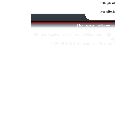
tutti gli 
Per ulteri
[
homepage
|
software m
Numero software: 27 Totale Ricerche: 232 Hit
vi
© 2026 M8k Produzione - Powere