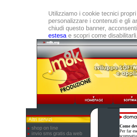
Utilizziamo i cookie tecnici propri
personalizzare i contenuti e gli a
chiudi questo banner, acconsenti a
estesa
e scopri come disabilitarli
Altri servizi
Come devo
shop on line
Per far es
invio sms gratis da web
scompattat