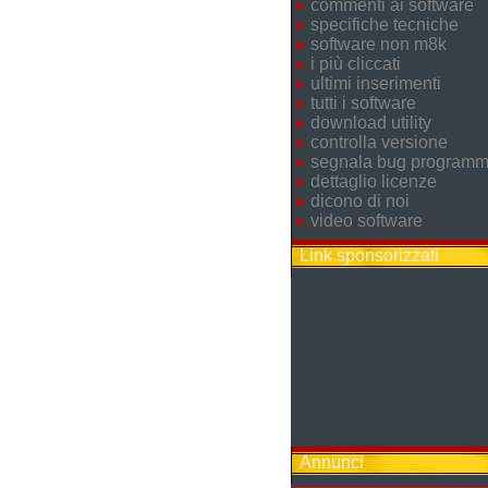
commenti ai software
specifiche tecniche
software non m8k
i più cliccati
ultimi inserimenti
tutti i software
download utility
controlla versione
segnala bug program
dettaglio licenze
dicono di noi
video software
Link sponsorizzati
Annunci