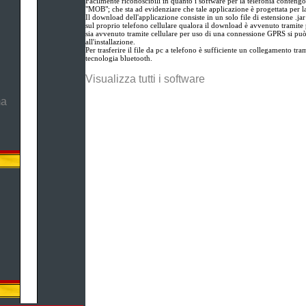
Facilmente riconoscibili in quanto i software per la telefonia contengo
"MOB"; che sta ad evidenziare che tale applicazione è progettata per l
Il download dell'applicazione consiste in un solo file di estensione .ja
sul proprio telefono cellulare qualora il download è avvenuto tramite 
sia avvenuto tramite cellulare per uso di una connessione GPRS si pu
all'installazione.
Per trasferire il file da pc a telefono è sufficiente un collegamento tram
tecnologia bluetooth.
Visualizza tutti i software
ma