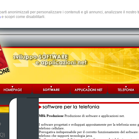
e parti anonimizzati per personalizzare i contenuti e gli annunci, analizzare il nostro
a
e scopri come disabilitarli.
M8k Produzione
Produzione di software e applicazioni net.
b
I software progettati e sviluppati appositamente per la telefonia sono 
telefono cellulare.
Prerogativa indispensabile per il corretto funzionamento del software st
Q)
telefono che supporti tecnologia java.