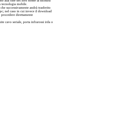
no alla fine del loro nome la dicitura
a tecnologia mobile.
r che successivamente andrà trasferito
pc; nel caso in cui invece il download
ò procedere direttamente
ite cavo seriale, porta infrarossi irda o