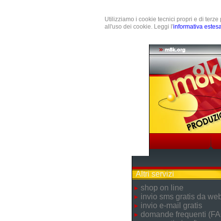
Utilizziamo i cookie tecnici propri e di terz
all'uso dei cookie. Leggi l'
informativa estes
Altri servizi
shop on line
invio sms gratis da we
invio e-mail gratis
domande frequenti (FA