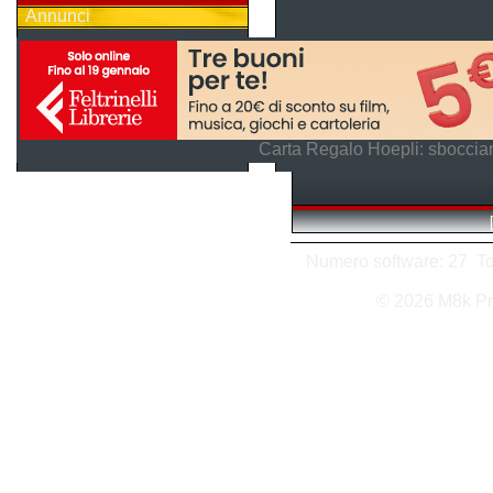
Annunci
Carta Regalo Hoepli: sboccian
Numero software: 27 Tota
© 2026 M8k Pr