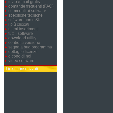
invio e-mail gratis
domande frequenti (FAQ)
commenti ai software
specifiche tecniche
software non m8k
i più cliccati
ultimi inserimenti
tutti i software
download utility
controlla versione
segnala bug programma
dettaglio licenze
dicono di noi
video software
Link sponsorizzati