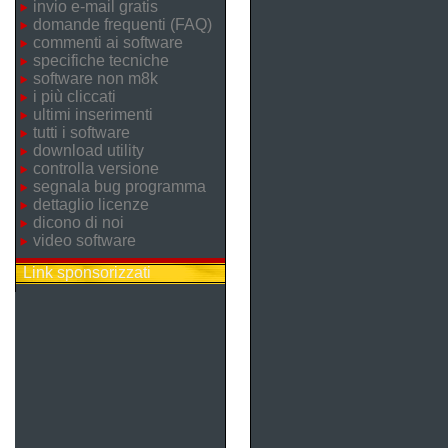
invio e-mail gratis
domande frequenti (FAQ)
commenti ai software
specifiche tecniche
software non m8k
i più cliccati
ultimi inserimenti
tutti i software
download utility
controlla versione
segnala bug programma
dettaglio licenze
dicono di noi
video software
Link sponsorizzati