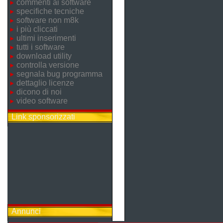
commenti ai software
specifiche tecniche
software non m8k
i più cliccati
ultimi inserimenti
tutti i software
download utility
controlla versione
segnala bug programma
dettaglio licenze
dicono di noi
video software
Link sponsorizzati
Annunci