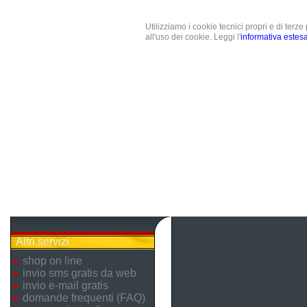
Utilizziamo i cookie tecnici propri e di terz
all'uso dei cookie. Leggi l'
informativa estes
Altri servizi
shop on line
invio sms gratis da web
invio e-mail gratis
domande frequenti (FAQ)