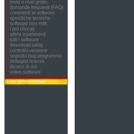
invio e-mail gratis
domande frequenti (FAQ)
commenti ai software
specifiche tecniche
software non m8k
i più cliccati
ultimi inserimenti
tutti i software
download utility
controlla versione
segnala bug programma
dettaglio licenze
dicono di noi
video software
Link sponsorizzati