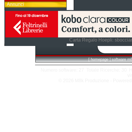
Annunci
Carta Regalo Hoepli: sboccian
[
homepage
|
software m
Numero software: 27 Totale Ricerche: 30 Hits
vi
© 2026 M8k Produzione - Powere