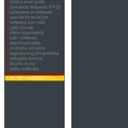
invio e-mail gratis
domande frequenti (FAQ)
commenti ai software
specifiche tecniche
software non m8k
i più cliccati
ultimi inserimenti
tutti i software
download utility
controlla versione
segnala bug programma
dettaglio licenze
dicono di noi
video software
Link sponsorizzati