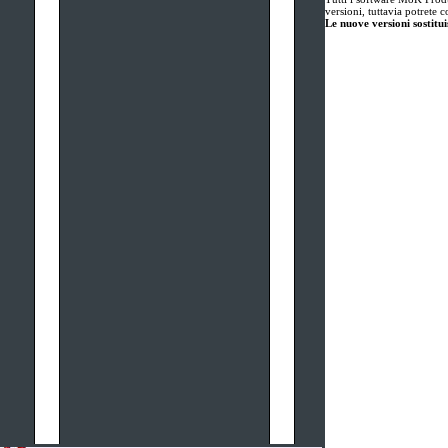
versioni, tuttavia potrete 
Le nuove versioni sostitui