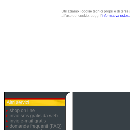
Utilizziamo i cookie tecnici propri e di terz
all'uso dei cookie. Leggi l'
informativa estes
Altri servizi
shop on line
invio sms gratis da web
invio e-mail gratis
domande frequenti (FAQ)