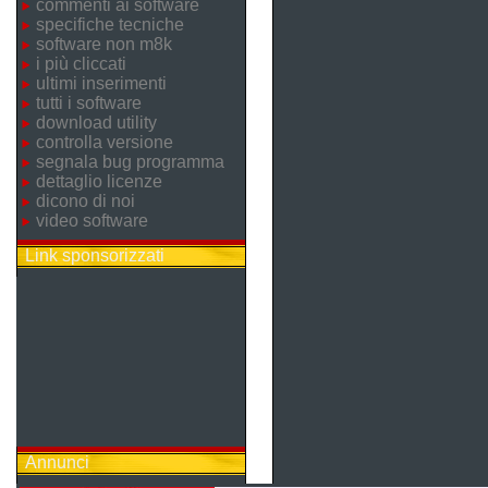
commenti ai software
specifiche tecniche
software non m8k
i più cliccati
ultimi inserimenti
tutti i software
download utility
controlla versione
segnala bug programma
dettaglio licenze
dicono di noi
video software
Link sponsorizzati
Annunci