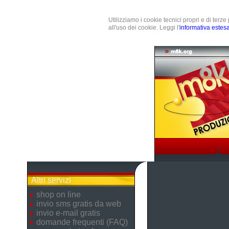
Utilizziamo i cookie tecnici propri e di terz
all'uso dei cookie. Leggi l'
informativa estes
Altri servizi
shop on line
invio sms gratis da web
invio e-mail gratis
domande frequenti (FAQ)