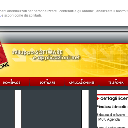
e parti anonimizzati per personalizzare i contenuti e gli annunci, analizzare il nostro
a
e scopri come disabilitarli.
Visualizza il dettagli
Seleziona il software:
Scrivi il codice utente: