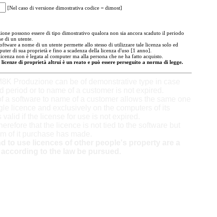
[Nel caso di versione dimostrativa codice = dimost]
ne possono essere di tipo dimostrativo qualora non sia ancora scaduto il periodo
e di un utente.
oftware a nome di un utente permette allo stesso di utilizzare tale licenza solo ed
uter di sua proprietà e fino a scadenza della licenza d'uso [1 anno].
licenza non è legata al computer ma alla persona che ne ha fatto acquisto.
 licenze di proprietà altrui è un reato e può essere perseguito a norma di legge.
8K Produzione can be of demonstrative type in case
ed period or to name of a customer is not expired.
f a software to name of a customer allows the same one
gle licence and exclusively on the computers of its
 valid if the license for use is not expired.
therefore that the licence is not tied to the software but
m of it purchase has made.
 to use licences of other people's property are a
according to the law be pursued.