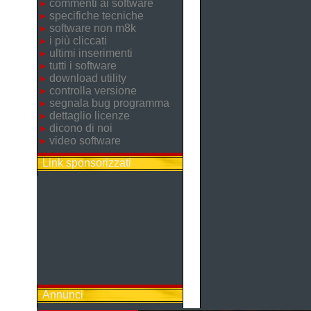
commenti ai software
specifiche tecniche
software non m8k
i più cliccati
ultimi inserimenti
tutti i software
download utility
controlla versione
segnala bug programma
dettaglio licenze
dicono di noi
video software
Link sponsorizzati
Annunci