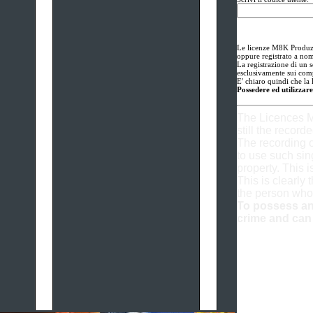
Le licenze M8K Produzio
oppure registrato a nom
La registrazione di un s
esclusivamente sui comp
E' chiaro quindi che la 
Possedere ed utilizzare
The Licences M
still the record
The recording o
to use such sin
property. This is
This is clearly 
the person who
To possess and
crime and can 