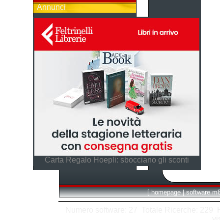
Annunci
Carta Regalo Hoepli: sbocciano gli sconti
[
homepage
|
software m
Numero software: 27 Totale Ricerche: 229 Hit
vi