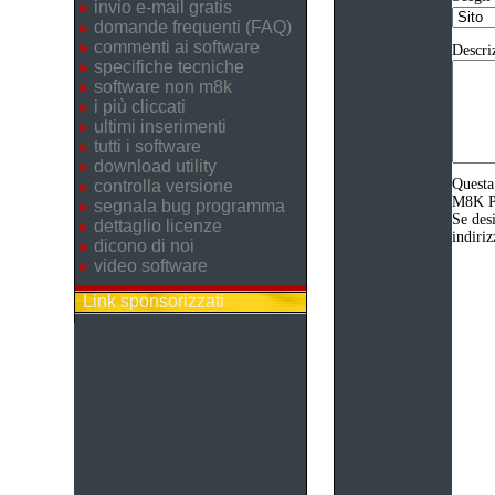
invio e-mail gratis
domande frequenti (FAQ)
commenti ai software
Descri
specifiche tecniche
software non m8k
i più cliccati
ultimi inserimenti
tutti i software
download utility
Questa
controlla versione
M8K Pr
segnala bug programma
Se desi
dettaglio licenze
indiriz
dicono di noi
video software
Link sponsorizzati