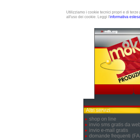
Utilizziamo i cookie tecnici propri e di terz
all'uso dei cookie. Leggi l'
informativa estes
Altri servizi
shop on line
invio sms gratis da we
invio e-mail gratis
domande frequenti (FA