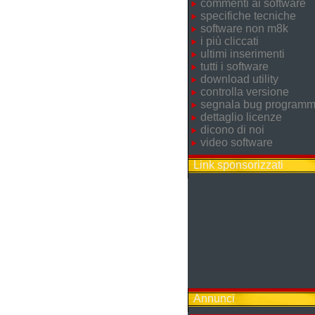
commenti ai software
specifiche tecniche
software non m8k
i più cliccati
ultimi inserimenti
tutti i software
download utility
controlla versione
segnala bug program
dettaglio licenze
dicono di noi
video software
Link sponsorizzati
Annunci