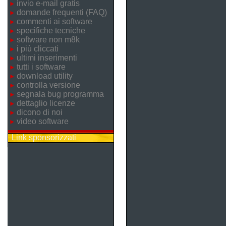
invio e-mail gratis
domande frequenti (FAQ)
commenti ai software
specifiche tecniche
software non m8k
i più cliccati
ultimi inserimenti
tutti i software
download utility
controlla versione
segnala bug programma
dettaglio licenze
dicono di noi
video software
Link sponsorizzati