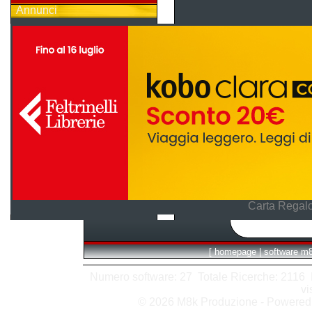
Annunci
Carta Regalo
[
homepage
|
software m
Numero software: 27 Totale Ricerche: 2116 Hit
vi
© 2026 M8k Produzione - Powere