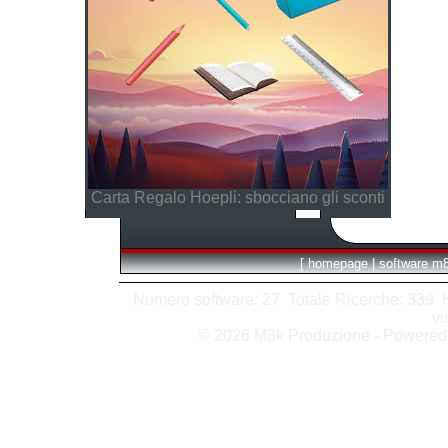
Carta Regalo Hoepli: sbocciano gli sconti
[
homepage
|
software m
Numero software: 27 Totale Ricerche: 339 Hit
vi
© 2026 M8k Produzione - Powere