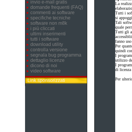
invio e-mail gratis
La realizz
domande frequenti (FAQ)
elaborazi
commenti ai software
Tutti i so
specifiche tecniche
si appogg
Tali softw
software non m8k
quale perm
i più cliccati
Tutti gli 
ultimi inserimenti
accessibli
tutti i software
fanno uso 
download utility
Per quanto
controlla versione
quindi com
segnala bug programma
I program
dettaglio licenze
utilizzo d
I program
dicono di noi
di licenza
video software
Per ulteri
Link sponsorizzati