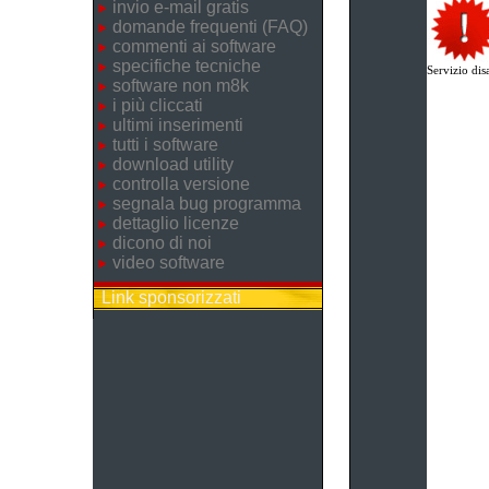
invio e-mail gratis
domande frequenti (FAQ)
commenti ai software
specifiche tecniche
Servizio disa
software non m8k
i più cliccati
ultimi inserimenti
tutti i software
download utility
controlla versione
segnala bug programma
dettaglio licenze
dicono di noi
video software
Link sponsorizzati