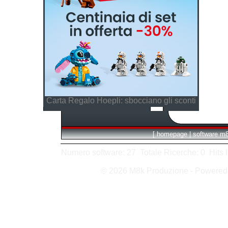
Carta Regalo Hoepli: sbocciano gli sconti
[
homepage
|
software m
Numero software: 27 Totale Ricerche: 0 Hits In:
© 2026 M8k Produzione - Powere