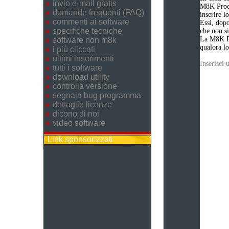
invio e-mail gratis
M8K Produ
domande frequenti (FAQ)
inserire 
commenti ai software
Essi, dopo
specifiche tecniche
che non si
La M8K Pr
software non m8k
qualora lo
i più cliccati
ultimi inserimenti
Inserisci
tutti i software
download utility
controlla versione
segnala bug programma
dettaglio licenze
dicono di noi
video software
Link sponsorizzati