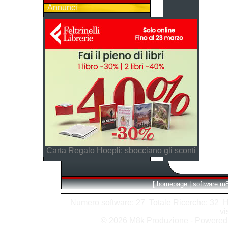
Annunci
Carta Regalo Hoepli: sbocciano gli sconti
[
homepage
|
software m
Numero software: 27 Totale Ricerche: 32 Hits
vi
© 2026 M8k Produzione - Powere