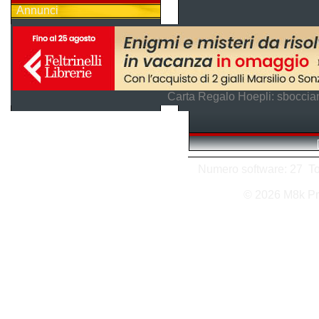
Annunci
Carta Regalo Hoepli: sboccian
Numero software: 27 Tota
© 2026 M8k Pr