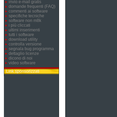
invio e-mail gratis
domande frequenti (FAQ)
commenti ai software
specifiche tecniche
software non m8k
i più cliccati
ultimi inserimenti
tutti i software
download utility
controlla versione
segnala bug programma
dettaglio licenze
dicono di noi
video software
Link sponsorizzati