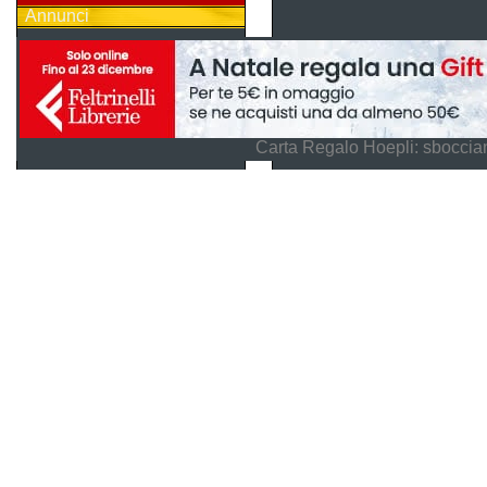
Annunci
Carta Regalo Hoepli: sboccian