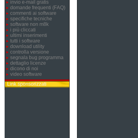
invio e-mail gratis
domande frequenti (FAQ)
commenti ai software
specifiche tecniche
software non m8k
i più cliccati
ultimi inserimenti
tutti i software
download utility
controlla versione
segnala bug programma
dettaglio licenze
dicono di noi
video software
Link sponsorizzati